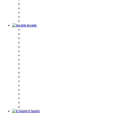
Arcade
E-Sports